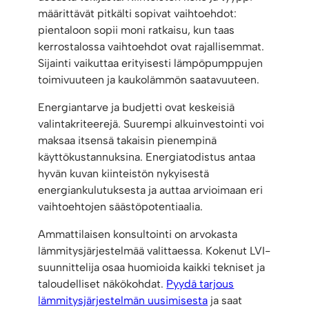
määrittävät pitkälti sopivat vaihtoehdot:
pientaloon sopii moni ratkaisu, kun taas
kerrostalossa vaihtoehdot ovat rajallisemmat.
Sijainti vaikuttaa erityisesti lämpöpumppujen
toimivuuteen ja kaukolämmön saatavuuteen.
Energiantarve ja budjetti ovat keskeisiä
valintakriteerejä. Suurempi alkuinvestointi voi
maksaa itsensä takaisin pienempinä
käyttökustannuksina. Energiatodistus antaa
hyvän kuvan kiinteistön nykyisestä
energiankulutuksesta ja auttaa arvioimaan eri
vaihtoehtojen säästöpotentiaalia.
Ammattilaisen konsultointi on arvokasta
lämmitysjärjestelmää valittaessa. Kokenut LVI-
suunnittelija osaa huomioida kaikki tekniset ja
taloudelliset näkökohdat.
Pyydä tarjous
lämmitysjärjestelmän uusimisesta
ja saat