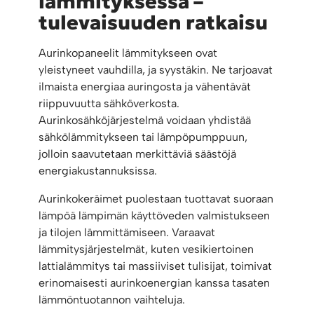
lämmityksessä –
tulevaisuuden ratkaisu
Aurinkopaneelit lämmitykseen ovat
yleistyneet vauhdilla, ja syystäkin. Ne tarjoavat
ilmaista energiaa auringosta ja vähentävät
riippuvuutta sähköverkosta.
Aurinkosähköjärjestelmä voidaan yhdistää
sähkölämmitykseen tai lämpöpumppuun,
jolloin saavutetaan merkittäviä säästöjä
energiakustannuksissa.
Aurinkokeräimet puolestaan tuottavat suoraan
lämpöä lämpimän käyttöveden valmistukseen
ja tilojen lämmittämiseen. Varaavat
lämmitysjärjestelmät, kuten vesikiertoinen
lattialämmitys tai massiiviset tulisijat, toimivat
erinomaisesti aurinkoenergian kanssa tasaten
lämmöntuotannon vaihteluja.