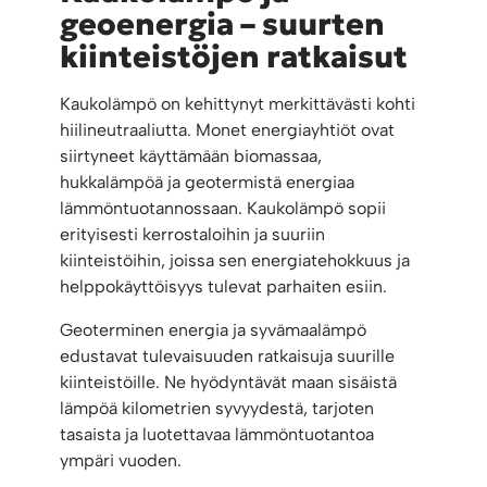
geoenergia – suurten
kiinteistöjen ratkaisut
Kaukolämpö on kehittynyt merkittävästi kohti
hiilineutraaliutta. Monet energiayhtiöt ovat
siirtyneet käyttämään biomassaa,
hukkalämpöä ja geotermistä energiaa
lämmöntuotannossaan. Kaukolämpö sopii
erityisesti kerrostaloihin ja suuriin
kiinteistöihin, joissa sen energiatehokkuus ja
helppokäyttöisyys tulevat parhaiten esiin.
Geoterminen energia ja syvämaalämpö
edustavat tulevaisuuden ratkaisuja suurille
kiinteistöille. Ne hyödyntävät maan sisäistä
lämpöä kilometrien syvyydestä, tarjoten
tasaista ja luotettavaa lämmöntuotantoa
ympäri vuoden.