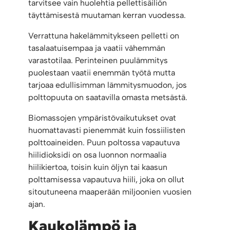
tarvitsee vain huolehtia pellettisäiliön
täyttämisestä muutaman kerran vuodessa.
Verrattuna hakelämmitykseen pelletti on
tasalaatuisempaa ja vaatii vähemmän
varastotilaa. Perinteinen puulämmitys
puolestaan vaatii enemmän työtä mutta
tarjoaa edullisimman lämmitysmuodon, jos
polttopuuta on saatavilla omasta metsästä.
Biomassojen ympäristövaikutukset ovat
huomattavasti pienemmät kuin fossiilisten
polttoaineiden. Puun poltossa vapautuva
hiilidioksidi on osa luonnon normaalia
hiilikiertoa, toisin kuin öljyn tai kaasun
polttamisessa vapautuva hiili, joka on ollut
sitoutuneena maaperään miljoonien vuosien
ajan.
Kaukolämpö ja