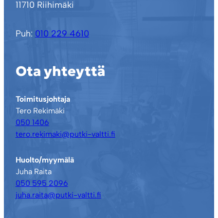
11710 Riihimäki
Puh:
010 229 4610
Ota yhteyttä
Toimitusjohtaja
Tero Rekimäki
050 1406
tero.rekimaki@putki-valtti.fi
Huolto/myymälä
Juha Raita
050 595 2096
juha.raita@putki-valtti.fi