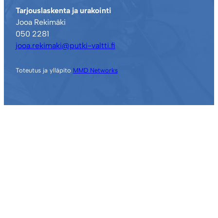
Tarjouslaskenta ja urakointi
Jooa Rekimäki
050 2281
jooa.rekimaki@putki-valtti.fi
Toteutus ja ylläpito
MMD Networks