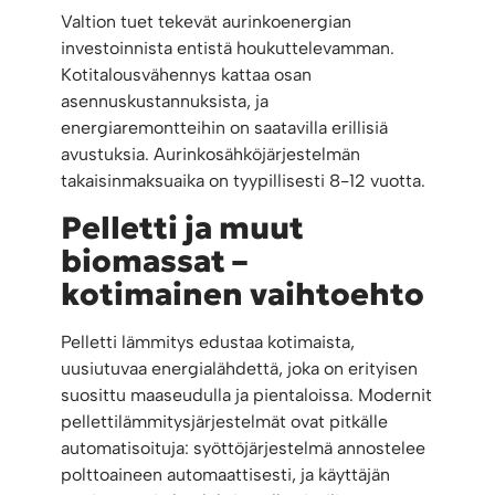
Valtion tuet tekevät aurinkoenergian
investoinnista entistä houkuttelevamman.
Kotitalousvähennys kattaa osan
asennuskustannuksista, ja
energiaremontteihin on saatavilla erillisiä
avustuksia. Aurinkosähköjärjestelmän
takaisinmaksuaika on tyypillisesti 8-12 vuotta.
Pelletti ja muut
biomassat –
kotimainen vaihtoehto
Pelletti lämmitys edustaa kotimaista,
uusiutuvaa energialähdettä, joka on erityisen
suosittu maaseudulla ja pientaloissa. Modernit
pellettilämmitysjärjestelmät ovat pitkälle
automatisoituja: syöttöjärjestelmä annostelee
polttoaineen automaattisesti, ja käyttäjän