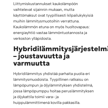
Liittymiskustannukset kaukolämpöön
vaihtelevat sijainnin mukaan, mutta
käyttömaksut ovat tyypillisesti kilpailukykyisiä
muihin lämmitysmuotoihin verrattuna.
Kaukolämmön etuna on myös huoltovapaus:
energiayhtiö vastaa lämmöntuotannosta ja
verkoston ylläpidosta.
Hybridilämmitysjärjestelm
– joustavuutta ja
varmuutta
Hybridilämmitys yhdistää parhaita puolia eri
lämmitysmuodoista. Tyypillinen ratkaisu on
lämpöpumpun ja öljylämmityksen yhdistelmä,
jossa lämpöpumppu hoitaa peruslämmityksen
ja öljykattila toimii vara- ja
huippulämmittimenä kovilla pakkasilla.