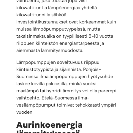
vaihtoehto, joka tuottaa jopa viisi
kilowattituntia lämpöenergiaa yhdellä
kilowattitunnilla sähköä.
Investointikustannukset ovat korkeammat kuin
muissa lämpöpumpputyypeissä, mutta
takaisinmaksuaika on tyypillisesti 5-10 vuotta
riippuen kiinteistön energiantarpeesta ja
aiemmasta lämmitysmuodosta.
Lämpöpumppujen soveltuvuus riippuu
kiinteistötyypistä ja sijainnista. Pohjois-
Suomessa ilmalämpöpumppujen hyötysuhde
laskee kovilla pakkasilla, minkä vuoksi
maalämpö tai hybridilämmitys voi olla parempi
vaihtoehto. Etelä-Suomessa ilma-
vesilämpöpumput toimivat tehokkaasti ympäri
vuoden.
Aurinkoenergia