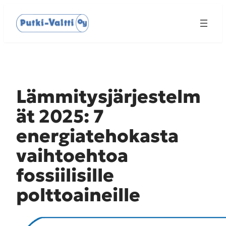
Siirry
sisältöön
Lämmitysjärjestelm
ät 2025: 7
energiatehokasta
vaihtoehtoa
fossiilisille
polttoaineille