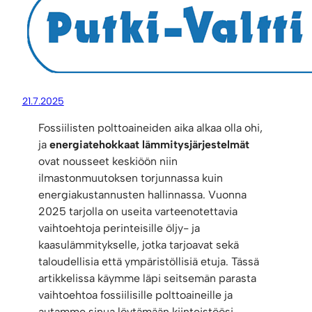
21.7.2025
Fossiilisten polttoaineiden aika alkaa olla ohi,
ja
energiatehokkaat lämmitysjärjestelmät
ovat nousseet keskiöön niin
ilmastonmuutoksen torjunnassa kuin
energiakustannusten hallinnassa. Vuonna
2025 tarjolla on useita varteenotettavia
vaihtoehtoja perinteisille öljy- ja
kaasulämmitykselle, jotka tarjoavat sekä
taloudellisia että ympäristöllisiä etuja. Tässä
artikkelissa käymme läpi seitsemän parasta
vaihtoehtoa fossiilisille polttoaineille ja
autamme sinua löytämään kiinteistöösi