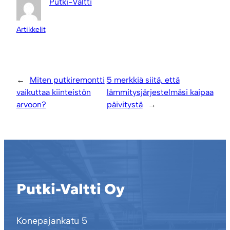
Putki-Valtti
Artikkelit
←
Miten putkiremontti
5 merkkiä siitä, että
vaikuttaa kiinteistön
lämmitysjärjestelmäsi kaipaa
arvoon?
päivitystä
→
Putki-Valtti Oy
Konepajankatu 5