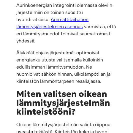
Aurinkoenergian integrointi olemassa oleviin
järjestelmiin on toinen suosittu
hybridiratkaisu.
Ammattitaitoinen
lämmitysjärjestelmien asennus
varmistaa, että
eri lämmitysmuodot toimivat saumattomasti
yhdessä.
Älykkäät ohjausjärjestelmät optimoivat
energiankulutusta valitsemalla kulloinkin
edullisimman lämmitysmuodon. Ne
huomioivat sähkön hinnan, ulkolämpötilan ja
kiinteistön lämmöntarpeen reaaliajassa.
Miten valitsen oikean
lämmitysjärjestelmän
kiinteistööni?
Oikean lämmitysjärjestelmän valinta riippuu
useasta tekijästä. Kiinteistön koko ja tyyppi