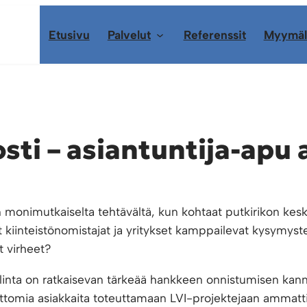
Etusivu
Palvelut
Referenssit
Myymäl
osti – asiantuntija-apu
 monimutkaiselta tehtävältä, kun kohtaat putkirikon keskel
 kiinteistönomistajat ja yritykset kamppailevat kysymyst
it virheet?
nta on ratkaisevan tärkeää hankkeen onnistumisen kann
ttomia asiakkaita toteuttamaan LVI-projektejaan ammattita