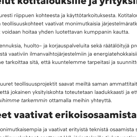
ut kotitalouksille ja yrityksi
resti riippuen kohteesta ja käyttötarkoituksesta. Kotitalo
ja teollisuuskohteet vaativat monimutkaisia järjestelmärat
et voidaan hoitaa yhden luotettavan kumppanin kautta.
nuksia, huolto- ja korjauspalveluita sekä räätälöityjä p
istä vaativiin ilmanvaihtojärjestelmiin ja energiatehokkaisi
tarkoittaa sitä, että kuuntelemme tarpeitasi ja suunnit
uuret teollisuusprojektit saavat meiltä saman ammattitait
tä jokainen yksityiskohta toteutetaan laadukkaasti ja et
luihimme tarkemmin
ottamalla meihin yhteyttä.
eet vaativat erikoisosaamista
monimutkaisempia ja vaativat erityistä teknistä osaamista se