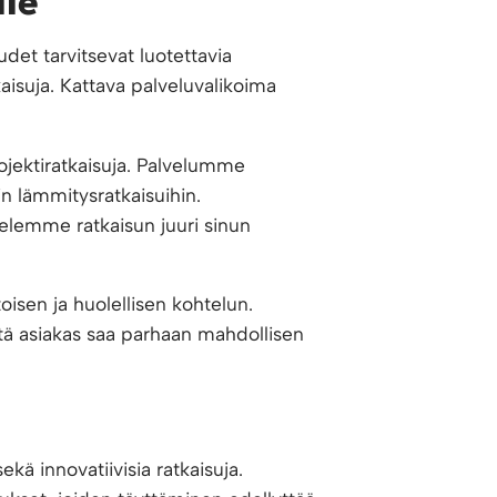
lle
udet tarvitsevat luotettavia
kaisuja. Kattava palveluvalikoima
rojektiratkaisuja. Palvelumme
in lämmitysratkaisuihin.
telemme ratkaisun juuri sinun
oisen ja huolellisen kohtelun.
tä asiakas saa parhaan mahdollisen
kä innovatiivisia ratkaisuja.