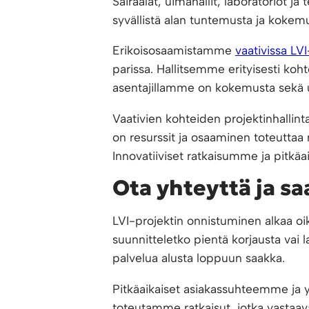
Sairaalat, uimahallit, laboratoriot j
syvällistä alan tuntemusta ja kokemu
Erikoisosaamistamme
vaativissa LV
parissa. Hallitsemme erityisesti kohte
asentajillamme on kokemusta sekä u
Vaativien kohteiden projektinhallint
on resurssit ja osaaminen toteuttaa
Innovatiiviset ratkaisumme ja pitkä
Ota yhteyttä ja s
LVI-projektin onnistuminen alkaa oi
suunnitteletko pientä korjausta vai 
palvelua alusta loppuun saakka.
Pitkäaikaiset asiakassuhteemme ja 
toteutamme ratkaisut, jotka vastaav