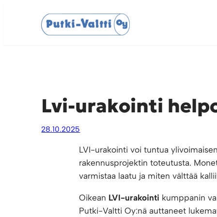
Siirry
sisältöön
Lvi-urakointi help
28.10.2025
LVI-urakointi voi tuntua ylivoimaisen
rakennusprojektin toteutusta. Monet
varmistaa laatu ja miten välttää kalli
Oikean
LVI-urakointi
kumppanin vali
Putki-Valtti Oy:nä auttaneet lukema