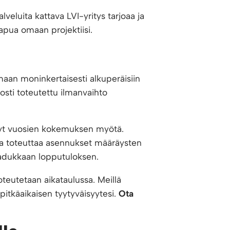
lveluita kattava LVI-yritys tarjoaa ja
apua omaan projektiisi.
aan moninkertaisesti alkuperäisiin
osti toteutettu ilmanvaihto
ynyt vuosien kokemuksen myötä.
 ja toteuttaa asennukset määräysten
laadukkaan lopputuloksen.
oteutetaan aikataulussa. Meillä
 pitkäaikaisen tyytyväisyytesi.
Ota