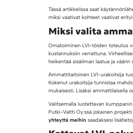
Tässä artikkelissa saat käytännönlähei
miksi vaativat kohteet vaativat erit
Miksi valita ammat
Omatoiminen LVI-töiden toteutus voi
kustannuksiin verrattuna. Virheellis
heikentää sisäilman laatua ja väärin 
Ammattitaitoinen LVI-urakoitsija tu
Kokenut urakoitsija tunnistaa mahdo
mukaisesti. Lisäksi ammattilaisella 
Valitsemalla luotettavan kumppanin s
Putki-Valtti Oy:ssä jokainen projekti
yhteyttä meihin
saadaksesi lisätiet