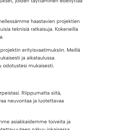
imukset, joiden täyttäminen edellyttää
nellessämme haastavien projektien
uisia teknisiä ratkaisuja. Kokeneilla
a.
rojektin erityisvaatimuksiin. Meillä
aisesti ja aikataulussa.
u odotustesi mukaisesti.
eistasi. Riippumatta siitä,
vaa neuvontaa ja luotettavaa
emme asiakkaidemme toiveita ja
otettavuuteen näkyy jokaisessa