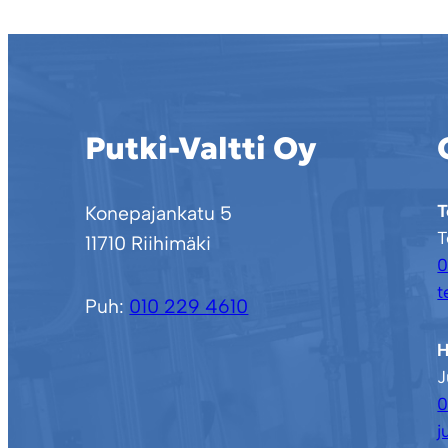
Putki-Valtti Oy
T
Konepajankatu 5
T
11710 Riihimäki
0
t
Puh:
010 229 4610
H
J
0
j