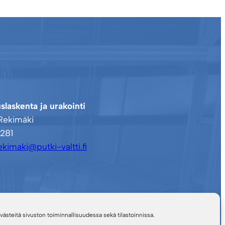
slaskenta ja urakointi
Rekimäki
281
ekimaki@putki-valtti.fi
steitä sivuston toiminnallisuudessa sekä tilastoinnissa.