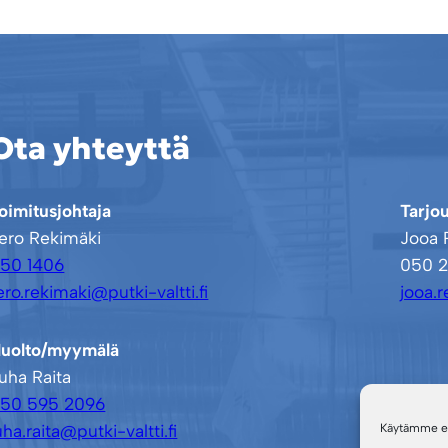
Ota yhteyttä
oimitusjohtaja
Tarjou
ero Rekimäki
Jooa 
50 1406
050 2
ero.rekimaki@putki-valtti.fi
jooa.r
uolto/myymälä
uha Raita
50 595 2096
uha.raita@putki-valtti.fi
Käytämme evä