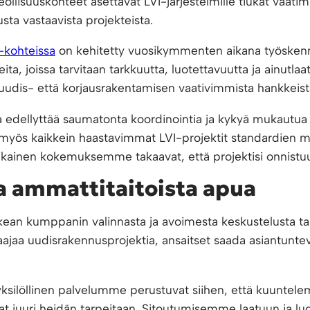
a teollisuuskohteet asettavat LVI-järjestelmille tiukat vaat
sta vastaavista projekteista.
I-kohteissa
on kehitetty vuosikymmenten aikana työsken
ita, joissa tarvitaan tarkkuutta, luotettavuutta ja ainutlaat
udis- että korjausrakentamisen vaativimmista hankkeist
a edellyttää saumatonta koordinointia ja kykyä mukautua p
 myös kaikkein haastavimmat LVI-projektit standardien muk
aikainen kokemuksemme takaavat, että projektisi onnistu
aa ammattitaitoista apua
kean kumppanin valinnasta ja avoimesta keskustelusta tarp
laajaa uudisrakennusprojektia, ansaitset saada asiantunte
yksilöllinen palvelumme perustuvat siihen, että kuuntel
at juuri heidän tarpeitaan. Sitoutumisemme laatuun ja lu