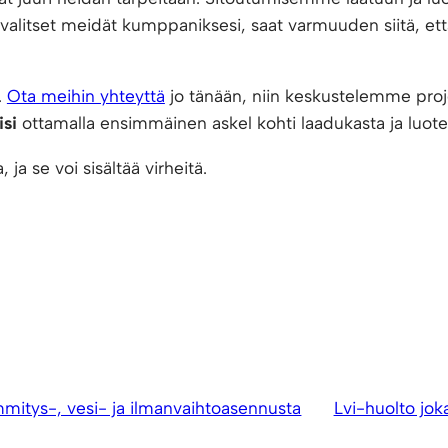
alitset meidät kumppaniksesi, saat varmuuden siitä, että
.
Ota meihin yhteyttä
jo tänään, niin keskustelemme proj
isi
ottamalla ensimmäinen askel kohti laadukasta ja luote
 ja se voi sisältää virheitä.
mmitys-, vesi- ja ilmanvaihtoasennusta
Lvi-huolto joka