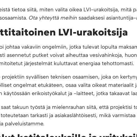
stä tietoa siitä, miten valita oikea LVI-urakoitsija, mitä pa
yisosaamista.
Ota yhteyttä meihin
saadaksesi asiantuntija-
titaitoinen LVI-urakoitsija
 johtaa vakaviin ongelmiin, jotka tulevat lopulta maksam
esti asennetut putket voivat aiheuttaa vesivahinkoja, huon
mitoitetut järjestelmät kuluttavat energiaa tehottomasti.
o projektiin syvällisen teknisen osaamisen, joka on kert
lliset ongelmat etukäteen, osaa valita oikeat materiaalit
on käytössään erikoistyökalut ja -laitteet, jotka takaavat 
aat takuun työstä ja mielenrauhan siitä, että projektisi t
 toteutetaan tarkasti ja asiakaslähtöisesti, mikä varmistaa
oja palveluistamme.