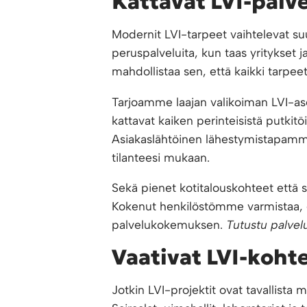
Kattavat LVI-palvel
Modernit LVI-tarpeet vaihtelevat suu
peruspalveluita, kun taas yritykset 
mahdollistaa sen, että kaikki tarpe
Tarjoamme laajan valikoiman LVI-asen
kattavat kaiken perinteisistä putkitö
Asiakaslähtöinen lähestymistapamme 
tilanteesi mukaan.
Sekä pienet kotitalouskohteet että s
Kokenut henkilöstömme varmistaa, et
palvelukokemuksen.
Tutustu palve
Vaativat LVI-koht
Jotkin LVI-projektit ovat tavallista 