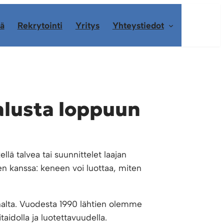
ä
Rekrytointi
Yritys
Yhteystiedot
 alusta loppuun
lä talvea tai suunnittelet laajan
en kanssa: keneen voi luottaa, miten
alta. Vuodesta 1990 lähtien olemme
idolla ja luotettavuudella.