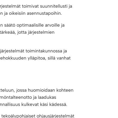
estelmät toimivat suunnitellusti ja
n ja oikeisiin asennustapoihin.
säätö optimaalisille arvoille ja
ärkeää, jotta järjestelmien
järjestelmät toimintakunnossa ja
ehokkuuden ylläpitoa, sillä vanhat
tteluun, jossa huomioidaan kohteen
mmöntalteenotto ja laadukas
nallisuus kulkevat käsi kädessä.
tekoälypohjaiset ohjausjärjestelmät