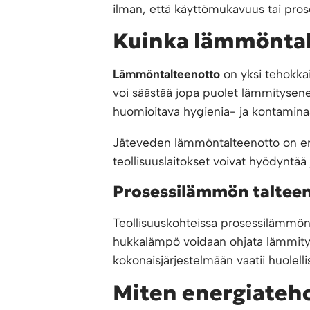
ilman, että käyttömukavuus tai prose
Kuinka lämmöntal
Lämmöntalteenotto
on yksi tehokka
voi säästää jopa puolet lämmitysener
huomioitava hygienia- ja kontaminaat
Jäteveden lämmöntalteenotto on erit
teollisuuslaitokset voivat hyödyntä
Prosessilämmön taltee
Teollisuuskohteissa prosessilämmön 
hukkalämpö voidaan ohjata lämmityk
kokonaisjärjestelmään vaatii huolelli
Miten energiateh