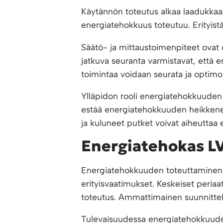
Käytännön toteutus alkaa laadukkaast
energiatehokkuus toteutuu. Erityistä 
Säätö- ja mittaustoimenpiteet ovat o
jatkuva seuranta varmistavat, että e
toimintaa voidaan seurata ja optimoi
Ylläpidon rooli energiatehokkuuden 
estää energiatehokkuuden heikken
ja kuluneet putket voivat aiheuttaa 
Energiatehokas LV
Energiatehokkuuden toteuttaminen v
erityisvaatimukset. Keskeiset peria
toteutus. Ammattimainen suunnittelu
Tulevaisuudessa energiatehokkuuden