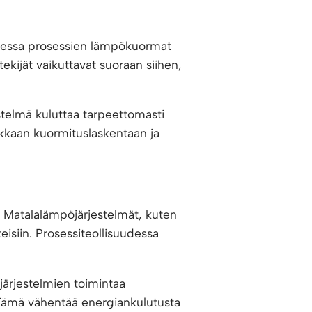
teessa prosessien lämpökuormat
tekijät vaikuttavat suoraan siihen,
estelmä kuluttaa tarpeettomasti
rkkaan kuormituslaskentaan ja
. Matalalämpöjärjestelmät, kuten
eisiin. Prosessiteollisuudessa
ärjestelmien toimintaa
. Tämä vähentää energiankulutusta