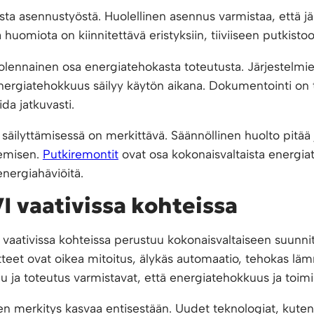
a asennustyöstä. Huolellinen asennus varmistaa, että järj
huomiota on kiinnitettävä eristyksiin, tiiviiseen putkistoo
lennainen osa energiatehokasta toteutusta. Järjestelmien 
nergiatehokkuus säilyy käytön aikana. Dokumentointi on t
da jatkuvasti.
säilyttämisessä on merkittävä. Säännöllinen huolto pitää 
emisen.
Putkiremontit
ovat osa kokonaisvaltaista energiat
energiahäviöitä.
I vaativissa kohteissa
aativissa kohteissa perustuu kokonaisvaltaiseen suunni
atteet ovat oikea mitoitus, älykäs automaatio, tehokas lä
 ja toteutus varmistavat, että energiatehokkuus ja toimin
 merkitys kasvaa entisestään. Uudet teknologiat, kuten 