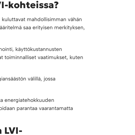
VI-kohteissa?
 ne kuluttavat mahdollisimman vähän
ääritelmä saa erityisen merkityksen,
mointi, käyttökustannusten
t toiminnalliset vaatimukset, kuten
ansäästön välillä, jossa
ista energiatehokkuuden
 voidaan parantaa vaarantamatta
 LVI-