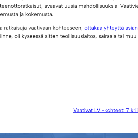
eenottoratkaisut, avaavat uusia mahdollisuuksia. Vaativ
untemusta ja kokemusta.
a ratkaisuja vaativaan kohteeseen,
ottakaa yhteyttä asia
iinne, oli kyseessä sitten teollisuuslaitos, sairaala tai mu
Vaativat LVI-kohteet: 7 kri