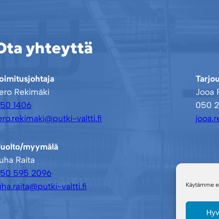
Ota yhteyttä
oimitusjohtaja
Tarjou
ero Rekimäki
Jooa 
50 1406
050 2
ero.rekimaki@putki-valtti.fi
jooa.r
uolto/myymälä
uha Raita
50 595 2096
uha.raita@putki-valtti.fi
Käytämme evä
Hyv