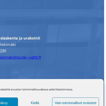
slaskenta ja urakointi
Rekimäki
281
ekimaki@putki-valtti.fi
steitä sivuston toiminnallisuudessa sekä tilastoinnissa.
äksy
Kiellä
Vain toiminnalliset evästeet