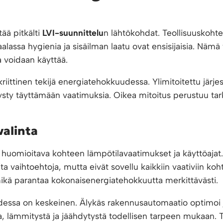
ää pitkälti
LVI-suunnittelu
n lähtökohdat. Teollisuuskoh
aalassa hygienia ja sisäilman laatu ovat ensisijaisia. Nämä 
a voidaan käyttää.
kriittinen tekijä energiatehokkuudessa. Ylimitoitettu järj
 pysty täyttämään vaatimuksia. Oikea mitoitus perustuu ta
valinta
 huomioitava kohteen lämpötilavaatimukset ja käyttöajat
a vaihtoehtoja, mutta eivät sovellu kaikkiin vaativiin koht
kä parantaa kokonaisenergiatehokkuutta merkittävästi.
essa on keskeinen. Älykäs rakennusautomaatio optimoi j
toa, lämmitystä ja jäähdytystä todellisen tarpeen mukaan