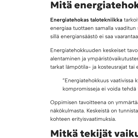
Mitä energiatehok
Energiatehokas talotekniikka
tarkoi
energiaa tuottaen samalla vaaditun 
sillä energiansäästö ei saa vaarantaa
Energiatehokkuuden keskeiset tavoi
alentaminen ja ympäristövaikutusten
tarkat lämpötila- ja kosteusrajat tai 
”Energiatehokkuus vaativissa ko
kompromisseja ei voida tehdä 
Oppimisen tavoitteena on ymmärtä
näkökulmasta. Keskeistä on tunnista
kohteen erityisvaatimuksia.
Mitkä tekijät vai