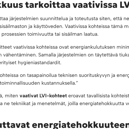
kuus tarkoittaa vaativissa L
ttaa järjestelmien suunnittelua ja toteutusta siten, että
sisäilmaston ja käyttöveden. Vaativissa kohteissa tämä m
 prosessien toimivuutta tai sisäilman laatua.
tteet vaativissa kohteissa ovat energiankulutuksen mini
 vähentäminen. Samalla järjestelmien on täytettävä tiuka
erityiset hygieniastandardit.
hteissa on tasapainoilua teknisen suorituskyvyn ja energi
toiminnallisuuden kustannuksella.”
ä, miten
vaativat LVI-kohteet
eroavat tavallisista kohte
a ne tekniikat ja menetelmät, joilla energiatehokkuutta
kuttavat energiatehokkuuteen