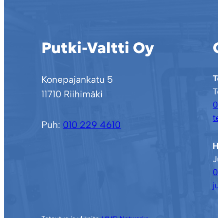
Putki-Valtti Oy
T
Konepajankatu 5
T
11710 Riihimäki
0
t
Puh:
010 229 4610
H
J
0
j