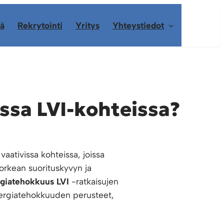
ä
Rekrytointi
Yritys
Yhteystiedot
ssa LVI-kohteissa?
aativissa kohteissa, joissa
orkean suorituskyvyn ja
giatehokkuus LVI
-ratkaisujen
nergiatehokkuuden perusteet,