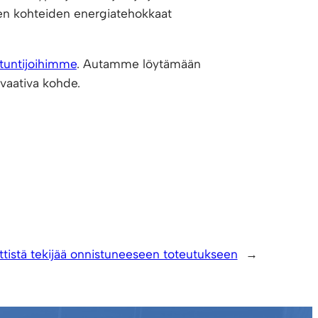
ien kohteiden energiatehokkaat
ntuntijoihimme
. Autamme löytämään
u vaativa kohde.
ittistä tekijää onnistuneeseen toteutukseen
→