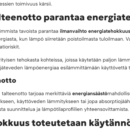
ssien toimivuus kärsii.
teenotto parantaa energiat
immista tavoista parantaa
ilmanvaihto energiatehokkuu
giasta, kun lämpö siirretään poistoilmasta tuloilmaan. Va
ioriskit.
yisen tehokasta kohteissa, joissa käytetään paljon lämmin
ä jäteveden lämpöenergiaa esilämmittämään käyttövettä t
notto
talteenotto tarjoaa merkittäviä
energiansäästö
mahdollis
seen, käyttöveden lämmitykseen tai jopa absorptiojäähd
sta suunnittelua ja lämpötilaprofiilien yhteensovittamista.
okkuus toteutetaan käytänn