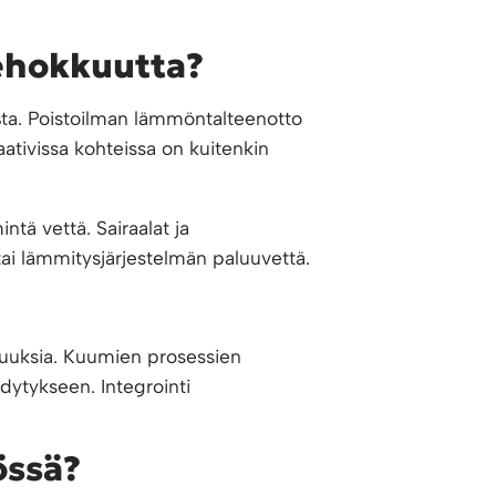
ehokkuutta?
s
ta. Poistoilman lämmöntalteenotto
ativissa kohteissa on kuitenkin
tä vettä. Sairaalat ja
ai lämmitysjärjestelmän paluuvettä.
uuksia. Kuumien prosessien
ytykseen. Integrointi
össä?