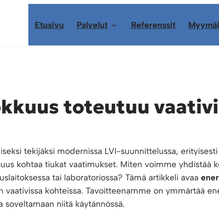
Etusivu
Palvelut
Referenssit
Myymäl
kkuus toteutuu vaativi
ksi tekijäksi modernissa LVI-suunnittelussa, erityisesti v
suus kohtaa tiukat vaatimukset. Miten voimme yhdistää k
uuslaitoksessa tai laboratoriossa? Tämä artikkeli avaa
ener
en vaativissa kohteissa. Tavoitteenamme on ymmärtää e
ia soveltamaan niitä käytännössä.