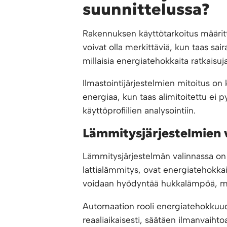
suunnittelussa?
Rakennuksen käyttötarkoitus määritt
voivat olla merkittäviä, kun taas sair
millaisia energiatehokkaita ratkaisuj
Ilmastointijärjestelmien mitoitus on 
energiaa, kun taas alimitoitettu ei
käyttöprofiilien analysointiin.
Lämmitysjärjestelmien 
Lämmitysjärjestelmän valinnassa on
lattialämmitys, ovat energiatehokkait
voidaan hyödyntää hukkalämpöä, mi
Automaation rooli energiatehokkuud
reaaliaikaisesti, säätäen ilmanvaih