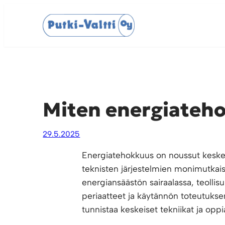
Siirry
sisältöön
Miten energiateho
29.5.2025
Energiatehokkuus on noussut keskeise
teknisten järjestelmien monimutkai
energiansäästön sairaalassa, teollis
periaatteet ja käytännön toteutuks
tunnistaa keskeiset tekniikat ja opp