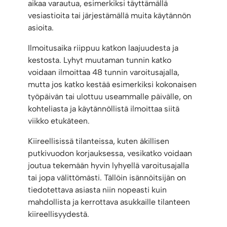
aikaa varautua, esimerkiksi täyttämällä
vesiastioita tai järjestämällä muita käytännön
asioita.
Ilmoitusaika riippuu katkon laajuudesta ja
kestosta. Lyhyt muutaman tunnin katko
voidaan ilmoittaa 48 tunnin varoitusajalla,
mutta jos katko kestää esimerkiksi kokonaisen
työpäivän tai ulottuu useammalle päivälle, on
kohteliasta ja käytännöllistä ilmoittaa siitä
viikko etukäteen.
Kiireellisissä tilanteissa, kuten äkillisen
putkivuodon korjauksessa, vesikatko voidaan
joutua tekemään hyvin lyhyellä varoitusajalla
tai jopa välittömästi. Tällöin isännöitsijän on
tiedotettava asiasta niin nopeasti kuin
mahdollista ja kerrottava asukkaille tilanteen
kiireellisyydestä.