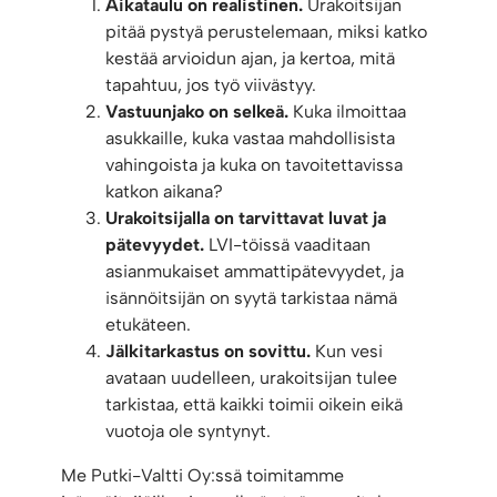
Aikataulu on realistinen.
Urakoitsijan
pitää pystyä perustelemaan, miksi katko
kestää arvioidun ajan, ja kertoa, mitä
tapahtuu, jos työ viivästyy.
Vastuunjako on selkeä.
Kuka ilmoittaa
asukkaille, kuka vastaa mahdollisista
vahingoista ja kuka on tavoitettavissa
katkon aikana?
Urakoitsijalla on tarvittavat luvat ja
pätevyydet.
LVI-töissä vaaditaan
asianmukaiset ammattipätevyydet, ja
isännöitsijän on syytä tarkistaa nämä
etukäteen.
Jälkitarkastus on sovittu.
Kun vesi
avataan uudelleen, urakoitsijan tulee
tarkistaa, että kaikki toimii oikein eikä
vuotoja ole syntynyt.
Me Putki-Valtti Oy:ssä toimitamme