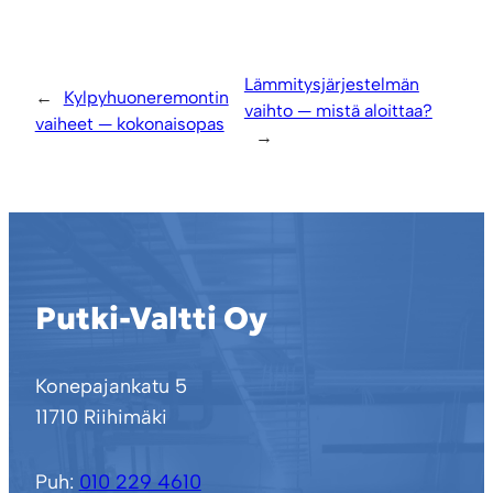
Lämmitysjärjestelmän
←
Kylpyhuoneremontin
vaihto — mistä aloittaa?
vaiheet — kokonaisopas
→
Putki-Valtti Oy
Konepajankatu 5
11710 Riihimäki
Puh:
010 229 4610