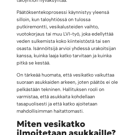
taloyhtiön hyväksyntää.
Päätöksentekoprosessi käynnistyy yleensä
silloin, kun taloyhtiössä on tulossa
putkiremontti, vesikalusteiden vaihto,
vuotokorjaus tai muu LVI-työ, joka edellyttää
veden sulkemista koko kiinteistöstä tai sen
osasta. Isännöitsijä arvioi yhdessä urakoitsijan
kanssa, kuinka laaja katko tarvitaan ja kuinka
pitkä se kestää.
On tärkeää huomata, että vesikatko vaikuttaa
suoraan asukkaiden arkeen, joten päätös ei ole
pelkästään tekninen. Hallituksen rooli on
varmistaa, että asukkaita kohdellaan
tasapuolisesti ja että katko ajoitetaan
mahdollisimman haitattomasti.
Miten vesikatko
ilmoitetaan asukkaille?