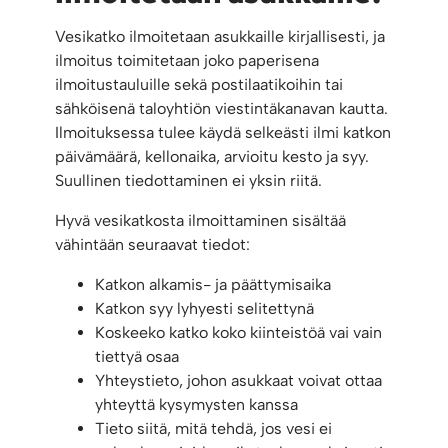
Vesikatko ilmoitetaan asukkaille kirjallisesti, ja
ilmoitus toimitetaan joko paperisena
ilmoitustauluille sekä postilaatikoihin tai
sähköisenä taloyhtiön viestintäkanavan kautta.
Ilmoituksessa tulee käydä selkeästi ilmi katkon
päivämäärä, kellonaika, arvioitu kesto ja syy.
Suullinen tiedottaminen ei yksin riitä.
Hyvä vesikatkosta ilmoittaminen sisältää
vähintään seuraavat tiedot:
Katkon alkamis- ja päättymisaika
Katkon syy lyhyesti selitettynä
Koskeeko katko koko kiinteistöä vai vain
tiettyä osaa
Yhteystieto, johon asukkaat voivat ottaa
yhteyttä kysymysten kanssa
Tieto siitä, mitä tehdä, jos vesi ei