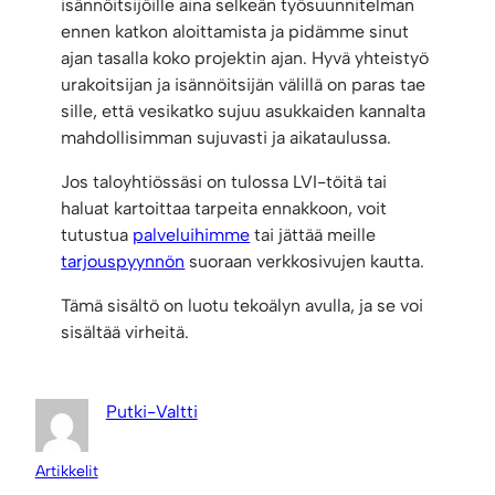
isännöitsijöille aina selkeän työsuunnitelman
ennen katkon aloittamista ja pidämme sinut
ajan tasalla koko projektin ajan. Hyvä yhteistyö
urakoitsijan ja isännöitsijän välillä on paras tae
sille, että vesikatko sujuu asukkaiden kannalta
mahdollisimman sujuvasti ja aikataulussa.
Jos taloyhtiössäsi on tulossa LVI-töitä tai
haluat kartoittaa tarpeita ennakkoon, voit
tutustua
palveluihimme
tai jättää meille
tarjouspyynnön
suoraan verkkosivujen kautta.
Tämä sisältö on luotu tekoälyn avulla, ja se voi
sisältää virheitä.
Putki-Valtti
Artikkelit