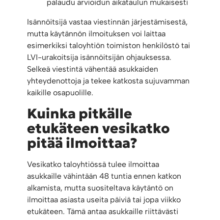
palaudu arvioidun aikataulun mukaisesti
Isännöitsijä vastaa viestinnän järjestämisestä,
mutta käytännön ilmoituksen voi laittaa
esimerkiksi taloyhtiön toimiston henkilöstö tai
LVI-urakoitsija isännöitsijän ohjauksessa.
Selkeä viestintä vähentää asukkaiden
yhteydenottoja ja tekee katkosta sujuvamman
kaikille osapuolille.
Kuinka pitkälle
etukäteen vesikatko
pitää ilmoittaa?
Vesikatko taloyhtiössä tulee ilmoittaa
asukkaille vähintään 48 tuntia ennen katkon
alkamista, mutta suositeltava käytäntö on
ilmoittaa asiasta useita päiviä tai jopa viikko
etukäteen. Tämä antaa asukkaille riittävästi