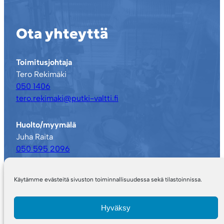
Ota yhteyttä
Toimitusjohtaja
Tero Rekimäki
050 1406
tero.rekimaki@putki-valtti.fi
Huolto/myymälä
Juha Raita
050 595 2096
juha.raita@putki-valtti.fi
Käytämme evästeitä sivuston toiminnallisuudessa sekä tilastoinnissa.
Tarjouslaskenta ja urakointi
Jooa Rekimäki
Hyväksy
050 2281