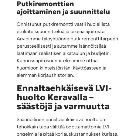
Putkiremonttien
ajoittaminen ja suunnittelu
Onnistunut putkiremontti vaatii huolellista
etukäteissuunnittelua ja oikeaa ajoitusta.
Arvioimme taloyhtiönne putkiremonttitarpeen
perusteellisesti ja autamme isännöitsijää
laatimaan realistisen aikataulun ja budjetin.
Kunnossapitosuunnitelmamme ottaa
huomioon kiinteistön iän, käyttöasteen ja
aiemman korjaushistorian.
Ennaltaehkäisevä LVI-
huolto Keravalla –
säästöjä ja varmuutta
Säännöllinen ennaltaehkäisevä huolto on
tehokkain tapa välttää odottamattomia LVI-
ongelmia ja pitää korjauskustannukset kurissa.