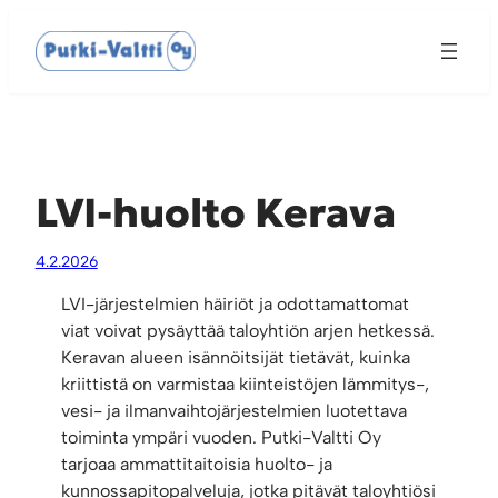
Siirry
sisältöön
LVI-huolto Kerava
4.2.2026
LVI-järjestelmien häiriöt ja odottamattomat
viat voivat pysäyttää taloyhtiön arjen hetkessä.
Keravan alueen isännöitsijät tietävät, kuinka
kriittistä on varmistaa kiinteistöjen lämmitys-,
vesi- ja ilmanvaihtojärjestelmien luotettava
toiminta ympäri vuoden. Putki-Valtti Oy
tarjoaa ammattitaitoisia huolto- ja
kunnossapitopalveluja, jotka pitävät taloyhtiösi