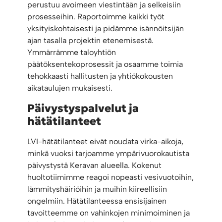
perustuu avoimeen viestintään ja selkeisiin
prosesseihin. Raportoimme kaikki työt
yksityiskohtaisesti ja pidämme isännöitsijän
ajan tasalla projektin etenemisestä.
Ymmärrämme taloyhtiön
päätöksentekoprosessit ja osaamme toimia
tehokkaasti hallitusten ja yhtiökokousten
aikataulujen mukaisesti.
Päivystyspalvelut ja
hätätilanteet
LVI-hätätilanteet eivät noudata virka-aikoja,
minkä vuoksi tarjoamme ympärivuorokautista
päivystystä Keravan alueella. Kokenut
huoltotiimimme reagoi nopeasti vesivuotoihin,
lämmityshäiriöihin ja muihin kiireellisiin
ongelmiin. Hätätilanteessa ensisijainen
tavoitteemme on vahinkojen minimoiminen ja