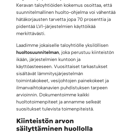
Keravan taloyhtiöiden kokemus osoittaa, että
suunnitelmallinen huolto-ohjelma voi vähentää
hätäkorjausten tarvetta jopa 70 prosenttia ja
pidentää LVI-järjestelmien käyttöikää
merkittävästi.
Laadimme jokaiselle taloyhtiölle yksilöllisen
huoltosuunnitelman
, joka perustuu kiinteistön
ikään, järjestelmien kuntoon ja
käyttöasteeseen. Vuosittaiset tarkastukset
sisältävät lämmitysjärjestelmän
toimintakokeet, vesijohtojen painekokeet ja
ilmanvaihtokanavien puhdistuksen tarpeen
arvioinnin. Dokumentoimme kaikki
huoltotoimenpiteet ja annamme selkeät
suositukset tulevista toimenpiteistä.
Kiinteistön arvon
säilyttäminen huollolla