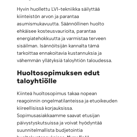
Hyvin huollettu LVI-tekniikka säilyttää
kiinteistön arvon ja parantaa
asumismukavuutta. Säännöllinen huolto
ehkäisee kosteusvaurioita, parantaa
energiatehokkuutta ja varmistaa terveen
sisäilman. Isännöitsijän kannalta tämä
tarkoittaa ennakoitavia kustannuksia ja
vähemmän yllätyksiä taloyhtiön taloudessa.
Huoltosopimuksen edut
taloyhtiölle
Kiinteä huoltosopimus takaa nopean
reagoinnin ongelmatilanteissa ja etuoikeuden
kiireellisissä korjauksissa.
Sopimusasiakkaamme saavat etusijan
päivystyskutsuissa ja voivat hyödyntää
suunnitelmallista budjetointia