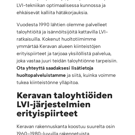
LVI-tekniikan optimaalisessa kunnossa ja
ehkäisevät kalliita hätäkorjauksia.
Vuodesta 1990 lähtien olemme palvelleet
taloyhtiöitä ja isännöitsijöitä kattavilla LVI-
ratkaisuilla. Kokenut huoltotiimimme
ymmärtää Keravan alueen kiinteistöjen
erityispiirteet ja tarjoaa yksilöllistä palvelua,
joka vastaa juuri teidän taloyhtiönne tarpeisiin.
Ota yhteyttä saadaksesi lisätietoja
huoltopalveluistamme
ja siitä, kuinka voimme
tukea kiinteistönne ylläpitoa.
Keravan taloyhtiöiden
LVI-järjestelmien
erityispiirteet
Keravan rakennuskanta koostuu suurelta osin
1960–1980-luvuilla rakennetuista