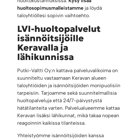
huoltokustannuksissa.
Kysy lisää
huoltosopimusmalleistamme
ja löydä
taloyhtiöllesi sopivin vaihtoehto.
LVI-huoltopalvelut
isännöitsijöille
Keravalla ja
lähikunnissa
Putki-Valtti Oy:n kattava palveluvalikoima on
suunniteltu vastaamaan Keravan alueen
taloyhtiöiden ja isännöitsijöiden monipuolisiin
tarpeisiin. Tarjoamme sekä suunnitelmallisia
huoltopalveluja että 24/7-päivystystä
hätätilanteita varten. Palvelualueemme kattaa
Keravan lisäksi lähikunnat, mikä takaa nopean
reagoinnin kaikissa tilanteissa.
Yhteistyömme isännöitsijöiden kanssa