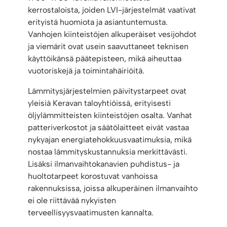
kerrostaloista, joiden LVI-järjestelmät vaativat
erityistä huomiota ja asiantuntemusta.
Vanhojen kiinteistöjen alkuperäiset vesijohdot
ja viemärit ovat usein saavuttaneet teknisen
käyttöikänsä päätepisteen, mikä aiheuttaa
vuotoriskejä ja toimintahäiriöitä.
Lämmitysjärjestelmien päivitystarpeet ovat
yleisiä Keravan taloyhtiöissä, erityisesti
öljylämmitteisten kiinteistöjen osalta. Vanhat
patteriverkostot ja säätölaitteet eivät vastaa
nykyajan energiatehokkuusvaatimuksia, mikä
nostaa lämmityskustannuksia merkittävästi.
Lisäksi ilmanvaihtokanavien puhdistus- ja
huoltotarpeet korostuvat vanhoissa
rakennuksissa, joissa alkuperäinen ilmanvaihto
ei ole riittävää nykyisten
terveellisyysvaatimusten kannalta.