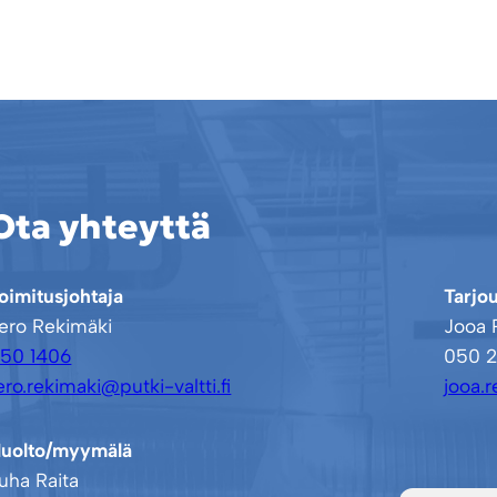
Ota yhteyttä
oimitusjohtaja
Tarjou
ero Rekimäki
Jooa 
50 1406
050 2
ero.rekimaki@putki-valtti.fi
jooa.r
uolto/myymälä
uha Raita