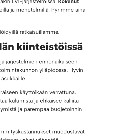
akin LVI-järjestelmissä.
Kokenut
eilla ja menetelmillä. Pyrimme aina
öidyillä ratkaisuillamme.
än kiinteistöissä
n ja järjestelmien ennenaikaiseen
 toimintakunnon ylläpidossa. Hyvin
asukkaille.
räiseen käyttöikään verrattuna.
ää kulumista ja ehkäisee kalliita
tymistä ja parempaa budjetoinnin
 lämmityskustannukset muodostavat
olaitteet voivat vähentää