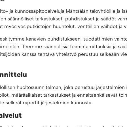
- ja kunnossapitopalveluja Mäntsälän taloyhtiöille ja isä
en säännölliset tarkastukset, puhdistukset ja säädöt var
ät myös vesiputkistojen huuhtelut, venttiilien vaihdot ja 
 keskitymme kanavien puhdistukseen, suodattimien vaihto
mointiin. Teemme säännöllisiä toimintamittauksia ja säätö
itsijöiden kanssa tehtävä yhteistyö perustuu selkeään vies
nnittelu
ilöllisen huoltosuunnitelman, joka perustuu järjestelmien 
uollot, määräaikaiset tarkastukset ja ennaltaehkäisevät 
le selkeät raportit järjestelmien kunnosta.
alvelut