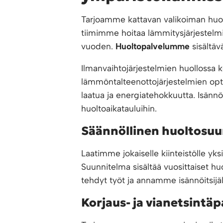
Tarjoamme kattavan valikoiman huolto
tiimimme hoitaa lämmitysjärjestelmi
vuoden.
Huoltopalvelumme
sisältäv
Ilmanvaihtojärjestelmien huollossa
lämmöntalteenottojärjestelmien opti
laatua ja energiatehokkuutta. Isännö
huoltoaikatauluihin.
Säännöllinen huoltosuu
Laatimme jokaiselle kiinteistölle yks
Suunnitelma sisältää vuosittaiset h
tehdyt työt ja annamme isännöitsijäl
Korjaus- ja vianetsintäp