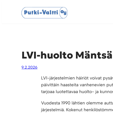
Siirry
sisältöön
LVI-huolto Mäntsä
9.2.2026
LVI-järjestelmien häiriöt voivat pys
päivittäin haasteita vanhenevien put
tarjoaa luotettavaa huolto- ja kunn
Vuodesta 1990 lähtien olemme auttane
järjestelmiä. Kokenut henkilöstömm