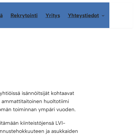
ä
Rekrytointi
Yritys
Yhteystiedot
htiöissä isännöitsijät kohtaavat
n ammattitaitoinen huoltotiimi
öttömän toiminnan ympäri vuoden.
itämään kiinteistöjensä LVI-
tannustehokkuuteen ja asukkaiden