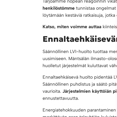
Tarjoamme nopean reagoinnin vikatil
henkilöstömme
tunnistaa ongelmat t
löytämään kestäviä ratkaisuja, jotk
Katso, miten voimme auttaa
kiintei
Ennaltaehkäisevän
Säännöllinen LVI-huolto tuottaa merk
uusimiseen. Mäntsälän ilmasto-olosu
huolletut järjestelmät kuluttavat v
Ennaltaehkäisevä huolto pidentää LV
Säännöllinen puhdistus ja säätö pitä
vaurioita.
Järjestelmien käyttöiän 
ennustettavuutta.
Energiatehokkuuden parantaminen on
merkittävän osan taloyhtiön kuluista.