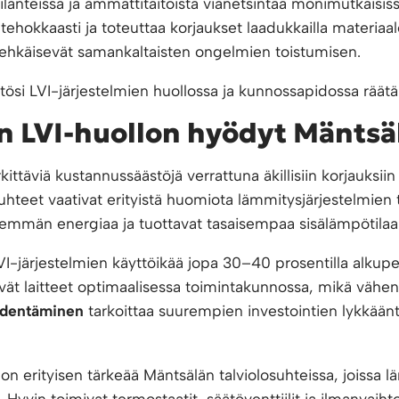
anteissa ja ammattitaitoista vianetsintää monimutkaisiss
ehokkaasti ja toteuttaa korjaukset laadukkailla materiaal
a ehkäisevät samankaltaisten ongelmien toistumisen.
stösi LVI-järjestelmien huollossa ja kunnossapidossa räätäl
 LVI-huollon hyödyt Mäntsäl
ittäviä kustannussäästöjä verrattuna äkillisiin korjauksii
hteet vaativat erityistä huomiota lämmitysjärjestelmien
ähemmän energiaa ja tuottavat tasaisempaa sisälämpötilaa 
I-järjestelmien käyttöikää jopa 30–40 prosentilla alkupe
vät laitteet optimaalisessa toimintakunnossa, mikä vähent
pidentäminen
tarkoittaa suurempien investointien lykkään
 erityisen tärkeää Mäntsälän talviolosuhteissa, joissa
 Hyvin toimivat termostaatit, säätöventtiilit ja ilmanvaiht