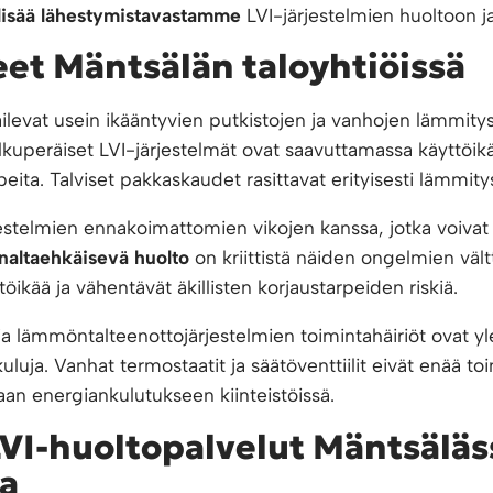
 lisää lähestymistavastamme
LVI-järjestelmien huoltoon j
eet Mäntsälän taloyhtiöissä
levat usein ikääntyvien putkistojen ja vanhojen lämmity
 alkuperäiset LVI-järjestelmät ovat saavuttamassa käyttöik
peita. Talviset pakkaskaudet rasittavat erityisesti lämmitys
rjestelmien ennakoimattomien vikojen kanssa, jotka voivat
naltaehkäisevä huolto
on kriittistä näiden ongelmien vält
öikää ja vähentävät äkillisten korjaustarpeiden riskiä.
a lämmöntalteenottojärjestelmien toimintahäiriöt ovat yle
uluja. Vanhat termostaatit ja säätöventtiilit eivät enää to
an energiankulutukseen kiinteistöissä.
LVI-huoltopalvelut Mäntsäläs
a