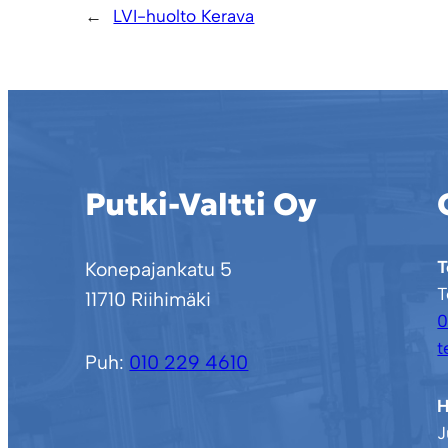
←
LVI-huolto Kerava
Putki-Valtti Oy
T
Konepajankatu 5
T
11710 Riihimäki
0
t
Puh:
010 229 4610
H
J