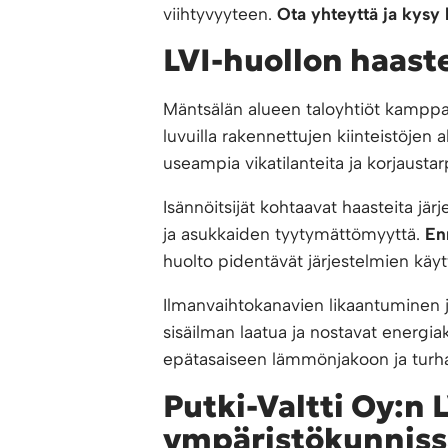
viihtyvyyteen.
Ota yhteyttä ja kysy
LVI-huollon haast
Mäntsälän alueen taloyhtiöt kamppai
luvuilla rakennettujen kiinteistöjen
useampia vikatilanteita ja korjaustar
Isännöitsijät kohtaavat haasteita jä
ja asukkaiden tyytymättömyyttä.
En
huolto pidentävät järjestelmien käytt
Ilmanvaihtokanavien likaantuminen j
sisäilman laatua ja nostavat energiak
epätasaiseen lämmönjakoon ja turha
Putki-Valtti Oy:n 
ympäristökunniss