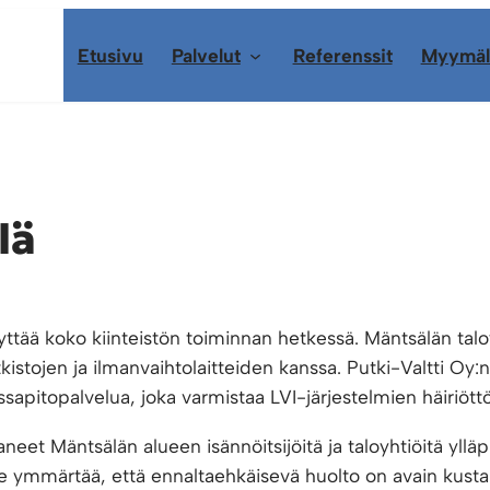
Etusivu
Palvelut
Referenssit
Myymäl
lä
äyttää koko kiinteistön toiminnan hetkessä. Mäntsälän taloy
kistojen ja ilmanvaihtolaitteiden kanssa. Putki-Valtti Oy:
ossapitopalvelua, joka varmistaa LVI-järjestelmien häiri
et Mäntsälän alueen isännöitsijöitä ja taloyhtiöitä ylläp
e ymmärtää, että ennaltaehkäisevä huolto on avain kus