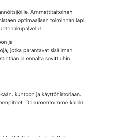
nnöitsijöille. Ammattitaitoinen
mistaen optimaalisen toiminnan läpi
vuotohakupalvelut.
on ja
jä, jotka parantavat sisäilman
tintään ja ennalta sovittuihin
ikään, kuntoon ja käyttöhistoriaan.
toimenpiteet. Dokumentoimme kaikki