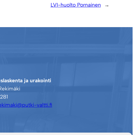
LVI-huolto Pornainen
→
slaskenta ja urakointi
Rekimäki
281
ekimaki@putki-valtti.fi